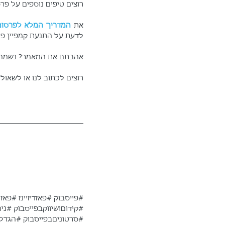
רוצים טיפים נוספים על פרס
את 
המדריך המלא לפרסום
לדעת על התנעת קמפיין פרס
אהבתם את המאמר? נשמח אם
רוצים לכתוב לנו או לשאול
#פייסבוק
#פאזדיזיינז
#פאזנ
#קידוםושיווקבפייסבוק
#ניה
#סרטוניםבפייסבוק
#הגדלת