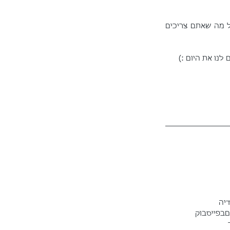
 כבר ראיתם? מזמינים אתכם להתרשם ולהעמיק - יש בו כל מה שאתם צריכים 
לנו את היום :)
דיה
בפייסבוק