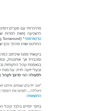
להצניעה (וזאת למרות ש
טרנאראונד
" (Shaming Turnaround) ונהפוך את האירוע ה"שלילי" ל
החלטנו שזהו מהלך נכון שי
ביקשתי ממנו שיכתוב כמה 
ובעלי זיקה לדת. על-מנת ל
לפעולה
 לצד 
פרגון לקהל
 ב
"
ויאללה... תפיצו את המסר:)
התוצאות: