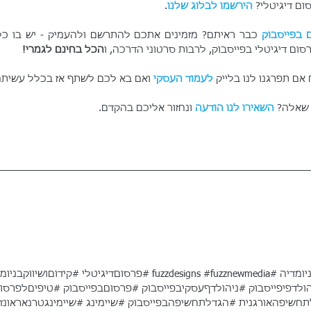
ום דיגיטלי? 
הירשמו לבלוג שלנו
.
 בפייסבוק
ום דיגיטלי בפייסבוק, לרבות סרטוני הדרכה, ו
הכל בחינם לגמרי!
 תפרגנו לנו בלייק 
לעמוד העסקי
 ואם בא לכם לשתף אז בכלל עשיתם 
 שאלה? 
השאירו לנו הודעה
 ונחזור אליכם בהקדם.
יומדיה
#fuzzdesigns
#fuzznewmedia
#פרסוםדיגיטלי
#קידוםושיווקבניומ
ולדפיפייסבוק
#ניהולדףעסקיבפייסבוק
#פרסוםבפייסבוק
#טיפיםלפרסום
חשיפהאורגנית
#הגדלתחשיפהבפייסבוק
#שיימינג
#שיימינגטרנאראונד