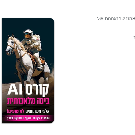
בסופו של יום האמונה במותג החזק ובשירות והיחס האישי שמעניק העסק, בעליו ועובדיו ניצחו. האמנו שהנאמנות של 