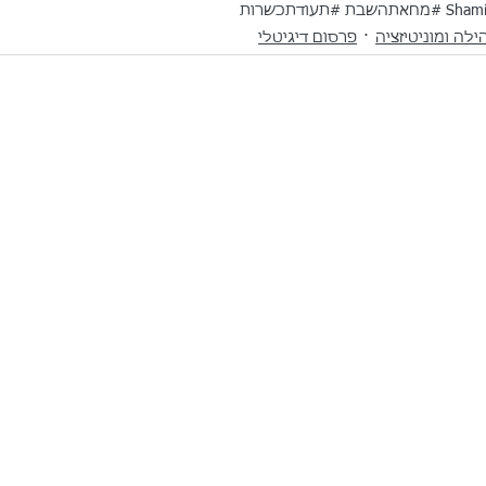
#מחאתהשבת
#תעודתכשרות
ילה ומוניטיזציה
פרסום דיגיטלי