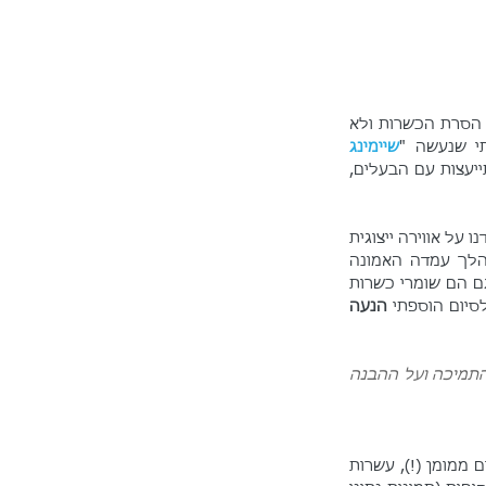
מהיכרותי עם מקרים דומים בעבר המלצתי שיהיה נכון לפרסם בקרב קהל הלקוחות של העסק את הסרת הכשרות ולא 
י שנעשה "
שיימינג 
. לאחר התייעצות עם הבעלים, 
). הקפדנו על אווירה ייצוגית 
ומכבדת אך אותנטית, ונמנענו מ"ללכלך" על הרבנות על-מנת לא לייצר אנטגוניזם. בבסיס המהלך עמדה האמונה 
בנאמנות קהל הלקוחות ובתקווה שהוא ילך עם רוח המקום, במיוחד לאור העובדה שבעלי העסק גם הם שומרי כשרות 
סיום הוספתי 
הנעה 
אנו יודעים שאתם איתנו ואנו אוהבים ומעריכים אתכם, בלעדיכם אין לנו זכות קיום! תודה רבה על התמיכה ועל ההבנה 
בתוך יומיים בלבד קיבל הפוסט חשיפה אורגנית של למעלה מ-20,000, מבלי לשים אגורה על קידום ממומן (!), עשרות 