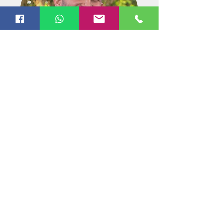
קצת על עצמי...
היי... אני אביתר אדרי. הבעלים והמייסד
של חברת הפרסום הדיגיטלי
Fuzz New
Media
. אני מרצה לבינה מלאכותית
(באקדמיה ובאופן פרטי) וקיימתי עשרות
רבות של קורסים, סדנאות והרצאות בבתי
עסק, חברות, ארגונים, מוסדות אקדמיים
וגופי תקשורת בארץ ובעולם. אני נותן
שירותי ייעוץ וחדשנות לחברות ועסקים,
לרבות הכשרות מקצועיות לעובדים.
אני עובד עם החברות הגדולות והמובילות
בארץ (ובעולם).