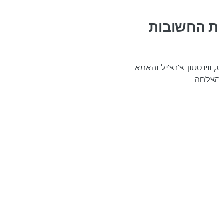
 ו-3 התכונות החשובות
 ווינסטון צ'רצ'יל והאמא
הצלחה