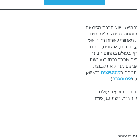
והמייסד של חברת הפרסום 
מומחה לבינה מלאכותית 
 מאחורי עשרות רבות של 
 חברות, ארגונים, מוסדות 
ץ ובעולם בתחום הבינה 
ים שכבר נכחו בסדנאות 
אני גם מנהל את קבוצת 
תמחה ב
מוניטיזציה
 ובשיווק 
 ו
אינסטגרם
).
דולות בארץ ובעולם: 
מיקרוסופט, פייבר, שטראוס, הארץ, רשת 13, סודה 
.
אה לעסק?