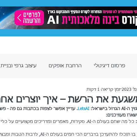
ותית
תיק עבודות
פרסום באינסטגרם
פייסבוק -
פרסום דיגיטלי
הרחבת אופקים
עיצוב גרפי ובניית
זמן קריאה 1 דקות
ותית AI
שגעת את הרשת – איך יוצרים אחת
בישראל: 
LetsAI
. עדיין אפשר לצפות בכתבות גם פה - פשו
שארו מעודכנים:
:
כל מה שחם בעולם ה-AI. סקירות, מאמרים ומדריכים מקצועיים ע
, בו תוכלו להתעדכן בדברים הכי חמים בעולם ה-AI, לרב