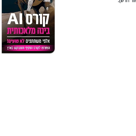
ור חדש).