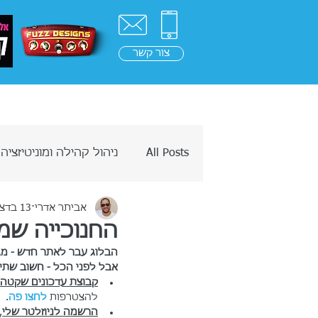
צור קשר
ראשי
בלוג
בינה מלאכ
All Posts
ניהול קהילה ומוניטיזציה
אביתר אדרי
13 בדצמ׳ 2023
מחשבות על כסף
בינה מלאכ
החנוכייה שמ
הבלוג עבר לאתר חדש - מגזין ה-AI הגדול 
אבל לפני הכל - חשוב שתי
קבוצת עדכונים שקטה
להצטרפות 
לחצו פה
.
הרשמה לניוזלטר שלי