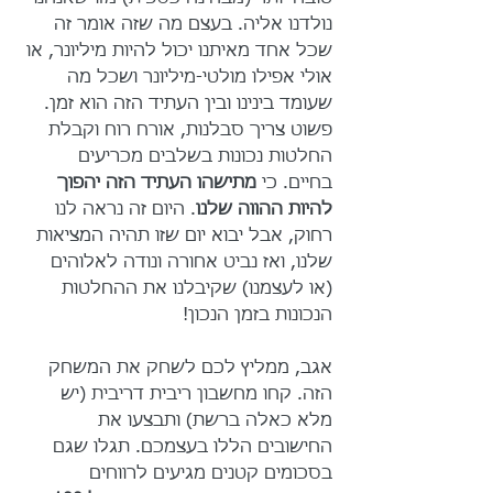
נולדנו אליה. בעצם מה שזה אומר זה 
שכל אחד מאיתנו יכול להיות מיליונר, או 
אולי אפילו מולטי-מיליונר ושכל מה 
שעומד בינינו ובין העתיד הזה הוא זמן. 
פשוט צריך סבלנות, אורח רוח וקבלת 
החלטות נכונות בשלבים מכריעים 
בחיים. כי 
מתישהו העתיד הזה יהפוך 
להיות ההווה שלנו
. היום זה נראה לנו 
רחוק, אבל יבוא יום שזו תהיה המציאות 
שלנו, ואז נביט אחורה ונודה לאלוהים 
(או לעצמנו) שקיבלנו את ההחלטות 
הנכונות בזמן הנכון!
אגב, ממליץ לכם לשחק את המשחק 
הזה. קחו מחשבון ריבית דריבית (יש 
מלא כאלה ברשת) ותבצעו את 
החישובים הללו בעצמכם. תגלו שגם 
בסכומים קטנים מגיעים לרווחים 