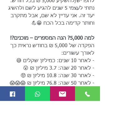
להפריש/להשקיע 5,000 ₪ בכל חודש. 
נתתי לעצמי 5 שנים להגיע לשם ולהשיג 
יעד זה. אני עדיין לא שם, אבל מתקרב 
וחותר קדימה בכל הכח 😁💪
למה 5,000? הנה המספרים – מוכנים?!
הפקדה של 5,000 ₪ בחודש נראית כך 
לאורך עשורים:
- לאחר 10 שנים: כמיליון שקלים 😅
- לאחר 20 שנה: 3.7 מיליון ₪ 😮
- לאחר 30 שנה: 10.8 מיליון ₪ 🤑
- לאחר 50 שנה: 76.8 מיליון ₪ 😱😱😱
אז נכון... החישובים פה הם בתנאי 
מעבדה, ויכולים לקרות הרבה דברים 
בדרך. לא התחשבתי פה בדמי ניהול, 
במיסים, במצב המשפחתי והבריאותי 
שיכול להשתנות, בגדילה או הקטנה 
בהכנסות של התא המשפחתי, בעליות 