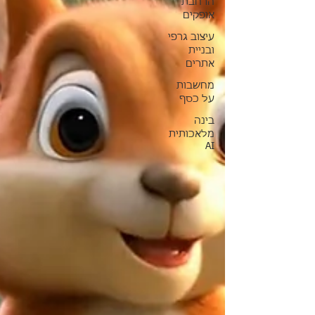
הרחבת
אופקים
עיצוב גרפי
ובניית
אתרים
מחשבות
על כסף
בינה
מלאכותית
AI