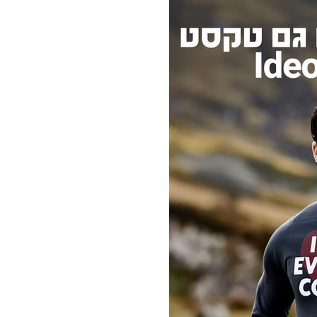
קסט עם
יש מחולל תמונות חדש בשכונה והוא יודע לג'נרט ideogram טקסט -