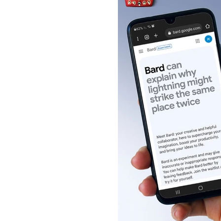
וא כאן - בארד BARD: מודל השפה של
CHAT 
ר פה. האם הוא יצליח לתת
ל זה קשור לדדפול וסופרמן?!