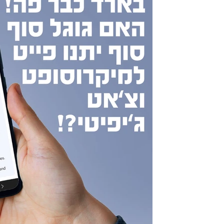
20 באפר׳ 2023
ה
גוגל (שמנסה) לתת פייט ל-GPT
בארד, מחולל השפה החדש של גוגל כב
פייט לצ'אט ג'יפיטי ומיקרוסופט ואיך כ