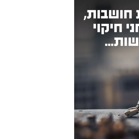
אמפטיה ומחשבות
יה" ועתיד
י, בינה כללית, ומה הופך